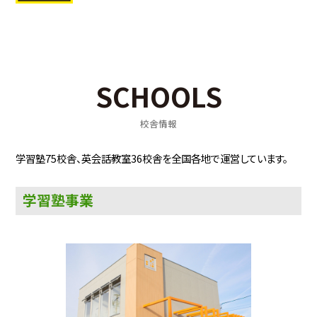
住所：滋賀県甲賀市水口町的場９９−３
電話番号：0748-62-6011
SCHOOLS
学習塾
2024.6.29
校舎情報
みやび個別指導学院 鈴鹿神戸校 新規開校！
学習塾75校舎、英会話教室36校舎を全国各地で運営しています。
三重県鈴鹿市にみやび個別指導学院 鈴鹿
神戸校が新規開校しました！
学習塾事業
住所：三重県鈴鹿市神戸7丁目3番23号
電話番号：059-392-5377
学習塾
2024.6.22
みやび個別指導学院 坂井校 新規開校！