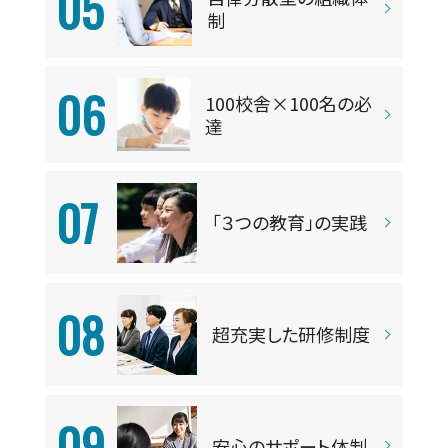
05
制
06
100校舎×100名の必
達
07
「３つの教育」の実践
08
超充実した研修制度
09
安心のサポート体制