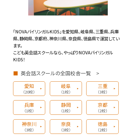
電話番号：0595-41-2637
「NOVAバイリンガルKIDS」を愛知県、岐阜県、三重県、兵庫
学習塾
2023.6.10
県、静岡県、京都府、神奈川県、奈良県、徳島県で運営してい
みやび個別指導学院 飯田校 新規開校！
ます。
こども英会話スクールなら、やっぱりNOVAバイリンガル
長野県飯田市にみやび個別指導学院 飯田
KIDS！
校が新規開校しました！
英会話スクールの全国校舎一覧 >
住所：長野県飯田市高羽町6丁目1-2
電話番号：0265-53-4022
愛知
岐阜
三重
（20校）
（1校）
（3校）
兵庫
静岡
京都
（1校）
（1校）
（2校）
学習塾
2023.6.3
みやび個別指導学院 鯖江校 新規開校！
神奈川
奈良
徳島
（3校）
（3校）
（2校）