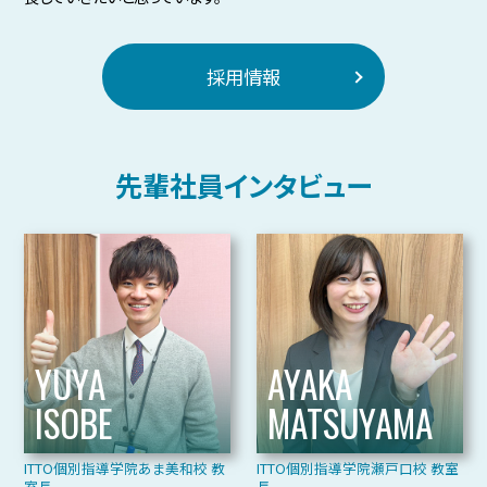
道下402番2
電話番号：0585-45-0227
採用情報
英会話
2022.10.1
NOVAバイリンガルKIDS 愛知津島校 新規
先輩社員インタビュー
開校！
愛知県津島市にNOVAバイリンガルKIDS
愛知津島校が新規開校しました！
住所：愛知県津島市越津町字柳之内71番
地
電話番号：0567-22-2530
YUYA
AYAKA
ISOBE
MATSUYAMA
英会話
2022.7.6
NOVAバイリンガルKIDS 真美ケ丘校 新規
ITTO個別指導学院あま美和校 教
ITTO個別指導学院瀬戸口校 教室
室長
長