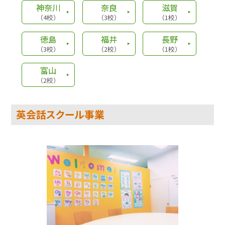
神奈川
奈良
滋賀
英会話
2024.6.8
（4校）
（3校）
（1校）
NOVAバイリンガルKIDS 四日市泊校 新規
徳島
福井
長野
開校！
（3校）
（2校）
（1校）
三重県四日市にNOVAバイリンガルKIDS
富山
四日市泊校が新規開校しました！
（2校）
住所：三重県四日市市泊町5番10-1号
電話番号：059-337-8078
英会話スクール事業
学習塾
2023.12.2
みやび個別指導学院 伊賀上野校 新規開校！
三重県伊賀市にみやび個別指導学院 伊賀
上野校が新規開校しました！
住所：三重県伊賀市緑ヶ丘本町750-1