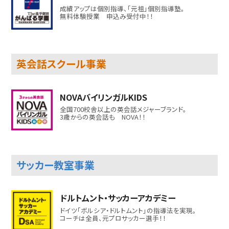
成績アップは個別指導、「元祖」個別指導塾。
無料体験授業 申込み受付中！！
学習塾
2024.9.12
ITTO個別指導学院 小松島校 新規開校！
英会話スクール事業
徳島県小松島市にITTO個別指導学院 小
松島校が新規開校しました！
NOVAバイリンガルKIDS
全国700校舎以上の英会話メジャーブランド。
住所：徳島県小松島市横須町12-75
3歳からの英会話も NOVA！！
電話番号：0885-35-2330
サッカー教室事業
学習塾
2024.7.6
みやび個別指導学院 滋賀甲賀校 新規開校！
ドルトムント・サッカーアカデミー
ドイツ「ボルシア・ドルトムント」の指導法を実現。
滋賀県甲賀市にみやび個別指導学院 滋賀
コーチは全員、元プロサッカー選手！！
甲賀校が新規開校しました！