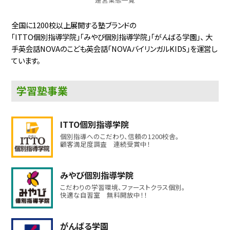
学習塾
2025.4.1
全国に1200校以上展開する塾ブランドの
ITTO個別指導学院 稲沢西校 譲受
「ITTO個別指導学院」「みやび個別指導学院」「がんばる学園」、
大
手英会話NOVAのこども英会話「NOVAバイリンガルKIDS」を運営し
愛知県稲沢市のITTO個別指導学院 稲沢
ています。
西校を譲受しました！
住所：愛知県稲沢市稲沢町下田47-1
学習塾事業
電話番号：0587-23-8298
ITTO個別指導学院
個別指導へのこだわり、信頼の1200校舎。
顧客満足度調査 連続受賞中！
学習塾
2025.2.8
みやび個別指導学院 富山速星校 新規開校！
みやび個別指導学院
富山県富山市にみやび個別指導学院 富山
こだわりの学習環境、ファーストクラス個別。
速星校が新規開校しました！
快適な自習室 無料開放中！！
住所：富山県富山市婦中町速星243-2
電話番号：076-482-6267
がんばる学園