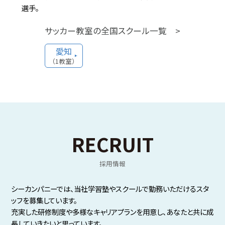
選手。
学習塾
2023.2.25
みやび個別指導学院 名張校 新規開校！
サッカー教室の全国スクール一覧 >
三重県名張市にみやび個別指導学院 名張
愛知
校が新規開校しました！
（1教室）
住所：三重県名張市鴻之台1番町52番
電話番号：0595-62-3315
RECRUIT
学習塾
2023.2.18
みやび個別指導学院 池田校 リニューアル開
採用情報
校！
シーカンパニーでは、当社学習塾やスクールで勤務いただけるスタ
岐阜県揖斐郡池田町にみやび個別指導学
院 池田校がリニューアル開校しました！
ッフを募集しています。
充実した研修制度や多様なキャリアプランを用意し、あなたと共に成
住所：岐阜県揖斐郡池田町池野字下田山
長していきたいと思っています。