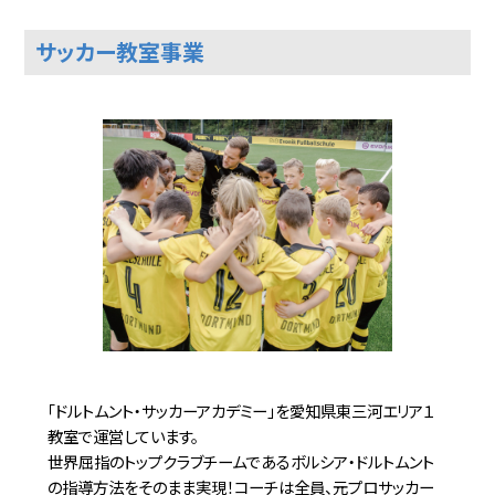
福井県鯖江市にみやび個別指導学院 鯖江
校が新規開校しました！
サッカー教室事業
住所：福井県鯖江市小黒町3丁目809
電話番号：0778-52-0211
英会話
2023.04.03
NOVAバイリンガルKIDS 愛知扶桑校 新規
開校！
愛知県丹羽郡扶桑町にNOVAバイリンガル
KIDS 愛知扶桑校が新規開校しました！
住所：愛知県丹羽郡扶桑町高雄犬堀192-
1
「ドルトムント・サッカーアカデミー」を愛知県東三河エリア１
電話番号：0587-92-9331
教室で運営しています。
世界屈指のトップクラブチームであるボルシア・ドルトムント
の指導方法をそのまま実現！コーチは全員、元プロサッカー