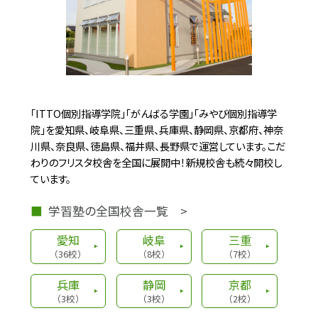
福井県坂井市にみやび個別指導学院 坂井
校が新規開校しました！
住所：福井県坂井市春江町為国西の宮27-
1
電話番号：0776-37-3917
「ITTO個別指導学院」「がんばる学園」「みやび個別指導学
院」を愛知県、岐阜県、三重県、兵庫県、静岡県、京都府、神奈
川県、奈良県、徳島県、福井県、長野県で運営しています。こだ
学習塾
2024.6.8
わりのフリスタ校舎を全国に展開中！新規校舎も続々開校し
みやび個別指導学院 四日市泊校 新規開校！
ています。
三重県四日市市にみやび個別指導学院 四
学習塾の全国校舎一覧 >
日市泊校が新規開校しました！
愛知
岐阜
三重
住所：三重県四日市市泊町5番10-1号
（36校）
（8校）
（7校）
電話番号：059-337-8078
兵庫
静岡
京都
（3校）
（3校）
（2校）