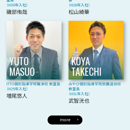
開校！
（H30年入社）
（H26年入社）
磯部侑哉
松山綺華
奈良県北葛城郡広陵町にNOVAバイリンガ
ルKIDS 真美ケ丘校が新規開校しました！
住所：奈良県北葛城郡広陵町馬見北4丁目
12番5
電話番号：0745-54-5155
YUTO
KOYA
学習塾
MASUO
TAKECHI
2022.6.25
みやび個別指導学院 美濃加茂校 新規開校！
ITTO個別指導学院鷲津校 教室長
みやび個別指導学院鈴鹿道伯校
（H29年入社）
教室長
岐阜県美濃加茂市にみやび個別指導学院
（H31年入社）
美濃加茂校が新規開校しました！
増尾悠人
武智洸也
住所：岐阜県美濃加茂市大手町2丁目26
番地
電話番号：0574-24-2057
more