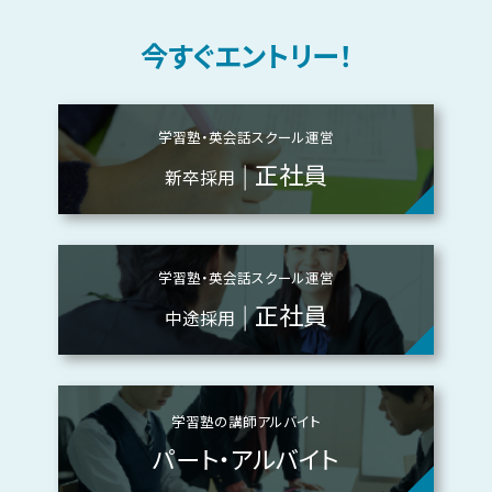
学習塾
2022.6.18
今すぐエントリー！
ITTO個別指導学院 津島校 新規開校！
愛知県津島市にITTO個別指導学院 津島
学習塾・英会話スクール運営
校が新規開校しました！
正社員
新卒採用
住所：愛知県津島市越津町字柳之内71番
地
電話番号：0567-22-2530
学習塾・英会話スクール運営
正社員
中途採用
学習塾の講師アルバイト
パート・アルバイト