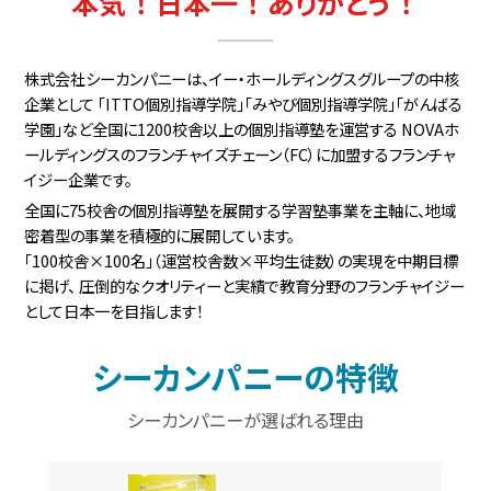
本
気！
日本
一！
ありがと
う！
株式会社シーカンパニーは、イー・ホールディングスグループの中核
企業として
「ITTO個別指導学院」「みやび個別指導学院」「がんばる
学園」など全国に1200校舎以上の個別指導塾を運営する
NOVAホ
ールディングスのフランチャイズチェーン（FC）に加盟するフランチャ
イジー企業です。
全国に75校舎の個別指導塾を展開する学習塾事業を主軸に、地域
密着型の事業を積極的に展開しています。
「100校舎×100名」（運営校舎数×平均生徒数）の実現を中期目標
に掲げ、
圧倒的なクオリティーと実績で教育分野のフランチャイジー
として日本一を目指します！
シーカンパニーの特徴
シーカンパニーが選ばれる理由