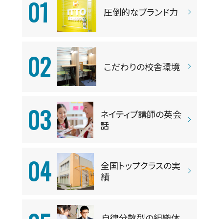
01
圧倒的なブランド力
02
こだわりの校舎環境
03
ネイティブ講師の英会
話
04
全国トップクラスの実
績
自律分散型の組織体